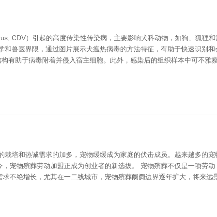
per Virus, CDV）引起的高度传染性传染病，主要影响犬科动物，如狗
医学和兽医界限，通过图片展示犬瘟热病毒的方法特征，有助于快速识别和
这些结构有助于病毒附着并侵入宿主细胞。此外，感染后的组织样本中可不
平的栽培和热诚需求的加多，宠物缓缓成为家庭的伏击成员。越来越多的宠
今，宠物殡葬劳动加盟正成为创业者的新选拔。 宠物殡葬不仅是一项劳动
需求不绝增长，尤其在一二线城市，宠物殡葬阛阓边界逐年扩大，将来远景