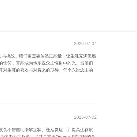
2026-07-04
力与挑战，咱们更需要传递正能量，让生涯充满但愿
的含笑，齐能成为他东说念主性射中的光。当咱们
开对生涯的喜欢与对将来的期待。每个东说念主的
2026-07-02
饮食不错匡助缓解症状、迁延炎症，并提高生存质
体内炎症反映。尤其是富含Omega-3脂肪酸的食