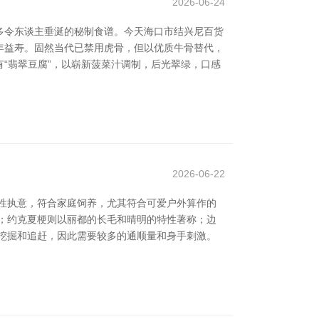
2026-06-24
多令东谈主垂涎的秘制食谱。今天海口市结兴尼百货
延年益寿。固然当代已禁用虎骨，但以优质牛骨替代，
有“翡翠豆腐”，以崭新菠菜汁调制，后光翠绿，口感
2026-06-22
性执意，符合家庭饲养，尤其符合可爱户外算作的
；约克夏梗则以丽都的长毛和晴明的特性著称；边
挖掘和追赶，因此需要较多的通顺量和身手刺激。