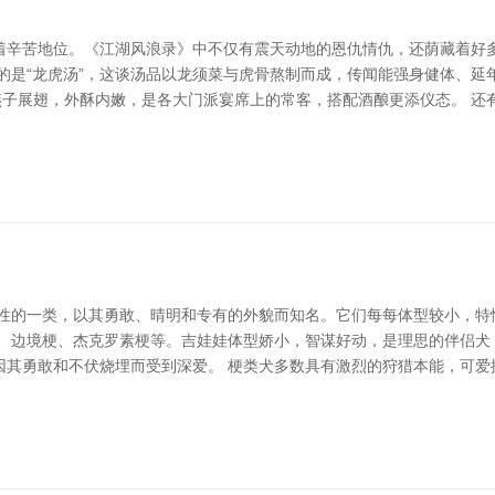
着辛苦地位。《江湖风浪录》中不仅有震天动地的恩仇情仇，还荫藏着好
的是“龙虎汤”，这谈汤品以龙须菜与虎骨熬制而成，传闻能强身健体、
燕子展翅，外酥内嫩，是各大门派宴席上的常客，搭配酒酿更添仪态。 还
个性的一类，以其勇敢、晴明和专有的外貌而知名。它们每每体型较小，特
梗、边境梗、杰克罗素梗等。吉娃娃体型娇小，智谋好动，是理思的伴侣犬
因其勇敢和不伏烧埋而受到深爱。 梗类犬多数具有激烈的狩猎本能，可爱