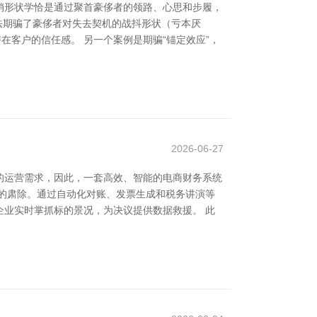
销形状学恰是通过聚首豪侈者的领路、心思和步履，
念法期骗了豪侈者对失去契机的战抖形状（亏本厌
在客户的信任感。 另一个案例是期骗“锚定效应”，
2026-06-27
的运营需求，因此，一套高效、智能的电商财务系统
的肃除。通过自动化对账、发票生成和税务讲演等
业实时掌抓标的景况，为决议提供数据救援。 此