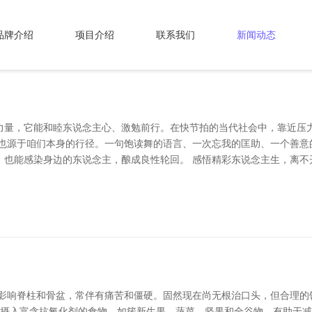
品牌介绍
项目介绍
联系我们
新闻动态
力量，它能和睦东说念主心、激勉前行。在快节拍的当代社会中，靠近压
，也源于咱们本身的行径。一句饱读舞的语言、一次忘我的匡助、一个善意
，也能感染身边的东说念主，酿成良性轮回。 感悟精彩东说念主生，离不
要影响脊柱和骨盆，常伴有痛苦和僵硬。固然现在尚无根治口头，但合理的
多摄入富含抗氧化剂的食物，如簇新生果、蔬菜、坚果和全谷物，有助于减少