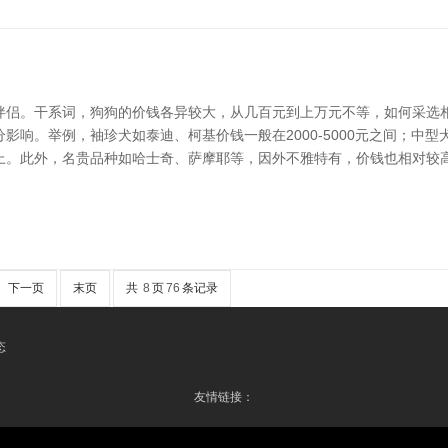
伴侣。干系词，狗狗的价钱各异较大，从几百元到上万元不等，如何采选相
。举例，袖珍犬如泰迪、柯基价钱一般在2000-5000元之间；中型犬如
上。此外，名贵品种如哈士奇、萨摩耶等，因外不雅特有，价钱也相对较高
下一页
末页
共
8
页
76
条记录
态
友情链接：