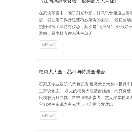
《江湖风浪录食谱：秘制配方大揭秘》
在武侠宇宙中，除了刀光剑影，好意思食相通占据
店，就让咱们揭开这些巧妙菜肴的面纱。 最初登场
照旧保留了其特有仪态。其次是“飞燕酥”，外形如
滑嫩，是少林寺僧东谈主忽闪
新闻动态
梗类犬大全：品种与特质全理会
石家庄专业建筑总承包资质 梗类犬是犬类中极具
主东说念主。 常见的梗类犬包括吉娃娃、约克夏
境梗敏捷且赤忱，常被用作职责犬；杰克罗素梗则
它们对主东说念主赤忱，但无意会发达出
新闻动态