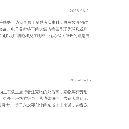
2026-06-21
、狐狸和浣熊等。该病毒属于副黏液病毒科，具有较强的传
会诊。电子显微镜下的犬瘟热病毒呈现为球形或卵
雅察到多核巨细胞和炎症响应，这亦然犬瘟热的遑急病
2026-06-16
物主东谈主运行眷注宠物的死后事，宠物殡葬劳动
，更是一种热诚寄予。从遗体握住、告别庆典到纪
强大。 关于念念要创业的东谈主士来说，选拔宠