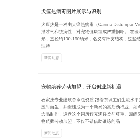
犬瘟热病毒图片展示与识别
犬瘟热是一种由犬瘟热病毒（Canine Distem
播才气和致病性，对宠物健康组成严重恫吓。 在
形，直径约100-160纳米，名义有纤突结构，
理特
新闻动态
宠物殡葬劳动加盟，开启创业新机遇
石家庄专业建筑总承包资质 跟着东谈主们生流水
应时而生，并缓缓成为一个新兴的高后劲行业。如
念品制作，通盘这个词历程充满轻柔与尊重。阛阓
物殡葬劳动加盟，不仅不错借助锻练的品
新闻动态