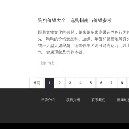
狗狗价钱大全：选购指南与价钱参考
跟着宠物文化的兴起，越来越多家庭采选养狗行为
先，狗狗的价钱受品种、血缘、年齿和繁衍地等身分影响
纯种大型犬如藏獒、德国牧羊犬则可能高达万元以
气、健康现象及饲养本钱。
新闻动态
首页
1
2
3
4
5
6
7
8
品牌介绍
项目介绍
联系我们
新闻动