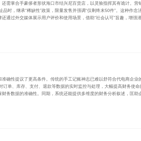
，还需掌合手豪侈者形状海口市结兴尼百货店，以灵验指挥其有诡计。营
址品时，继承“稀缺性”政策，限量发售并强调“仅剩终末50件”。这种作
还通过外交媒体展示用户评价和使用场景，借助“社会认可”旨趣，增强潜
和准确性提议了更高条件。传统的手工记账神志已难以舒符合代电商企业
现对订单、库存、支付、退款等数据的实时监控与处理，大幅提高财务使命
保财务数据的准确性。同期，系统还能提供多维度的财务分析叙述，匡助企